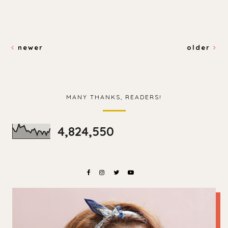
newer
older
MANY THANKS, READERS!
4,824,550