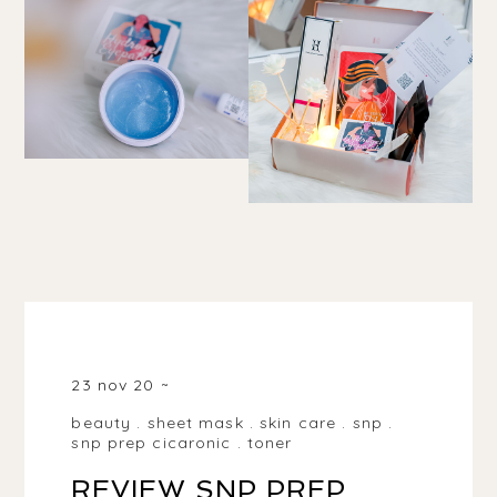
INDONESIA
23 nov 20
beauty
.
sheet mask
.
skin care
.
snp
.
snp prep cicaronic
.
toner
REVIEW SNP PREP