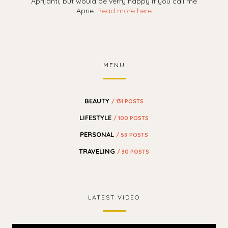
Aprijanti, but would be verry happy if you call me
Aprie.
Read more here
MENU
BEAUTY
/ 131 POSTS
LIFESTYLE
/ 100 POSTS
PERSONAL
/ 59 POSTS
TRAVELING
/ 30 POSTS
LATEST VIDEO