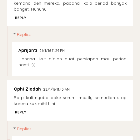
kemana deh mereka, padahal kalo period banyak
banget. Huhuhu
REPLY
Replies
Aprijanti
21/1/16 11:29 PM
Hahaha. Ikut ajalah buat persiapan mau period
nanti. :))
Ophi Ziadah
22/1/16 11:45 AM
Bbrp kali nyoba pake serum...mostly kemudian stop
karena kok mihil.hihi
REPLY
Replies