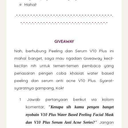
Mahal!
.-.-.-.-.-.-.
-.-.-.-.-.-.-
.-.-.-.-.-.-.
-.-.-.-.-.-.-
.-.-.-.-.-.-.
-.-.
-.-.-.-.-
.-.-.-.-.-.-.
-.-.-.-.-.-.-
.-.-.-.-.-.-.
-.-.-.-.-.-.-
GIVEAWAY
Nah, berhubung Peeling dan Serum V10 Plus ini
mahal banget, saya mau ngadain Giveaway kecil-
kecilan nih untuk temen-temen pembaca yang
penasaran pengen coba khasiat water based
peeling dan serum anti acne V10 Plus. Syarat-
syaratnya gampang, Kok!
Jawab pertanyaan berikut via kolom
komentar,
"Kenapa sih kamu pengen banget
nyobain V10 Plus Water Based Peeling Facial Mask
Jangan
dan V10 Plus Serum Anti Acne Series?"