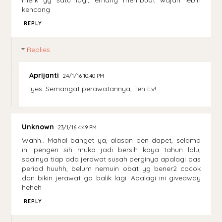
merk yg satu lagi, emang membuat wajah lebih
kencang
REPLY
Replies
Aprijanti
24/1/16 10:40 PM
Iyes. Semangat perawatannya, Teh Ev!
Unknown
23/1/16 4:49 PM
Wahh.. Mahal banget ya, alasan pen dapet, selama
ini pengen sih muka jadi bersih kaya tahun lalu,
soalnya tiap ada jerawat susah perginya apalagi pas
period huuhh, belum nemuin obat yg bener2 cocok
dan bikin jerawat ga balik lagi. Apalagi ini giveaway
heheh
REPLY