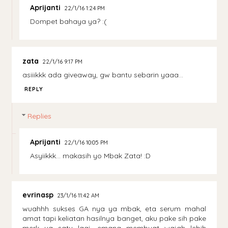
Aprijanti
22/1/16 1:24 PM
Dompet bahaya ya? :(
zata
22/1/16 9:17 PM
asiiikkk ada giveaway, gw bantu sebarin yaaa...
REPLY
Replies
Aprijanti
22/1/16 10:05 PM
Asyiikkk... makasih yo Mbak Zata! :D
evrinasp
23/1/16 11:42 AM
wuahhh sukses GA nya ya mbak, eta serum mahal
amat tapi keliatan hasilnya banget, aku pake sih pake