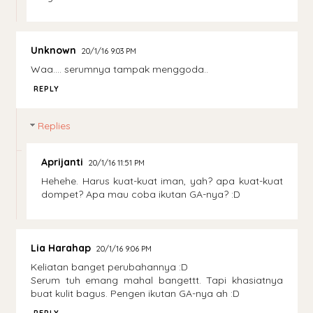
Unknown
20/1/16 9:03 PM
Waa.... serumnya tampak menggoda..
REPLY
Replies
Aprijanti
20/1/16 11:51 PM
Hehehe. Harus kuat-kuat iman, yah? apa kuat-kuat
dompet? Apa mau coba ikutan GA-nya? :D
Lia Harahap
20/1/16 9:06 PM
Keliatan banget perubahannya :D
Serum tuh emang mahal bangettt. Tapi khasiatnya
buat kulit bagus. Pengen ikutan GA-nya ah :D