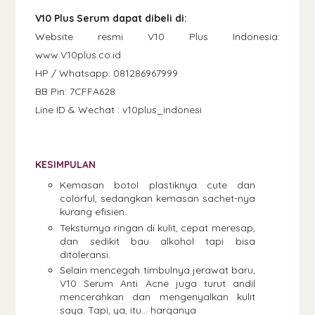
V10 Plus Serum dapat dibeli di:
Website resmi V10 Plus Indonesia:
www.V10plus.co.id
HP / Whatsapp: 081286967999
BB Pin: 7CFFA628
Line ID & Wechat : v10plus_indonesi
KESIMPULAN
Kemasan botol plastiknya cute dan
colorful, sedangkan kemasan sachet-nya
kurang efisien.
Teksturnya ringan di kulit, cepat meresap,
dan sedikit bau alkohol tapi bisa
ditoleransi.
Selain mencegah timbulnya jerawat baru,
V10 Serum Anti Acne juga turut andil
mencerahkan dan mengenyalkan kulit
saya. Tapi, ya, itu... harganya