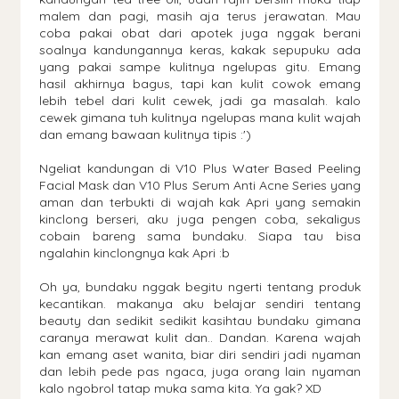
malem dan pagi, masih aja terus jerawatan. Mau
coba pakai obat dari apotek juga nggak berani
soalnya kandungannya keras, kakak sepupuku ada
yang pakai sampe kulitnya ngelupas gitu. Emang
hasil akhirnya bagus, tapi kan kulit cowok emang
lebih tebel dari kulit cewek, jadi ga masalah. kalo
cewek gimana tuh kulitnya ngelupas mana kulit wajah
dan emang bawaan kulitnya tipis :')
Ngeliat kandungan di V10 Plus Water Based Peeling
Facial Mask dan V10 Plus Serum Anti Acne Series yang
aman dan terbukti di wajah kak Apri yang semakin
kinclong berseri, aku juga pengen coba, sekaligus
cobain bareng sama bundaku. Siapa tau bisa
ngalahin kinclongnya kak Apri :b
Oh ya, bundaku nggak begitu ngerti tentang produk
kecantikan. makanya aku belajar sendiri tentang
beauty dan sedikit sedikit kasihtau bundaku gimana
caranya merawat kulit dan.. Dandan. Karena wajah
kan emang aset wanita, biar diri sendiri jadi nyaman
dan lebih pede pas ngaca, juga orang lain nyaman
kalo ngobrol tatap muka sama kita. Ya gak? XD