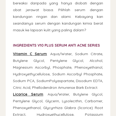
bereaksi daripada yang hanya diobati dengan
obat jerawat biasa. Pilihlah serum dengan
kandungan ringan dan alami. Kebayang kan
seandainya serum dengan kandungan kimia berat
masuk ke lapisan kulit yang paling dalam?
INGREDIENTS V10 PLUS SERUM ANTI ACNE SERIES
Vitamin C Serum
: Aqua/Water, Sodium Citrate,
Butylene Glycol, Pentylene Glycol, Alcohol,
Magnesium Ascorbyl, Phosphate, Phenoxyethanol,
Hydroxyethycellulose, Sodium Ascorbyl Phosphate,
Sodium PCA, SodiumPolyaspartate, Disodium EDTA,
Citric Acid, Phellodendron Amurense Bark Extract.
Licorice Serum
: Aqua/Water, Butylene Glycol,
Pentylene Glycol, Glycerin, Lysolecithin, Carbomer,
Phenoxyethanol, Glycyrrhiza Glabra (licorice) Root
Extract, Hydroxyethycellulose, Potassium