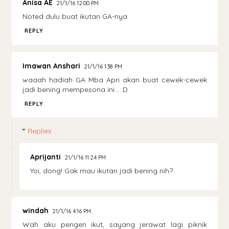
Anisa AE
21/1/16 12:00 PM
Noted dulu buat ikutan GA-nya
REPLY
Imawan Anshari
21/1/16 1:38 PM
waaah hadiah GA Mba Apri akan buat cewek-cewek
jadi bening mempesona ini... :D
REPLY
Replies
Aprijanti
21/1/16 11:24 PM
Yoi, dong! Gak mau ikutan jadi bening nih?
windah
21/1/16 4:16 PM
Wah aku pengen ikut, sayang jerawat lagi piknik