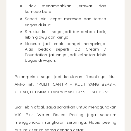
Tidak menambahkan jerawat dan
komedo baru
Seperti air
—
cepat meresap dan terasa
ringan di kulit
Struktur kulit saya jadi bertambah baik,
lebih glowy dan kenyal
Makeup jadi enak banget nempelnya.
Alas bedak seperti DD Cream /
Foundation jatuhnya jadi kelihatan lebih
bagus di wajah.
Pelan-pelan saya jadi ketularan filosofinya Mrs.
Akiko nih,
“KULIT CANTIK = KULIT YANG BERSIH,
CERAH, BERSINAR TANPA MAKE UP SEDIKIT PUN”
Biar lebih afdal, saya sarankan untuk menggunakan
V10 Plus Water Based Peeling juga sebelum
menggunakan rangkaian serumnya. Habis peeling
di suntik serum sama dengan cetar!