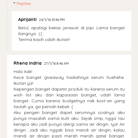
Replies
Aprijanti
24/1/16 10:46 PM
Betul, apalagi bekas jerawat di pipi. Lama banget
ilangnya. :((
Terima kasih udah ikutan!
Rhena Indria
27/1/16 8:46 AM
Halo kak!
Kece banget giveaway hadiahnya serum huehehe.
Ikutan ya!
Kepengen banget dapetin produk itu karena serum itu
wish list aku dari kapaaaan banget, udah lama
banget. Cuma karena budgetnya nak kost-an yang
taulah ya, ga pernah kebeli :(
Aku pengen banget dapet serumnya soalnya aku
punya masalah sama kulit aku. Sejak smp, ngga tau
kenapa aku jadi punya alergi sama air dingin. Iya! Air
dingin. Jadi aku nggak bisa mandi air dingin, kalau
mandi air dingin pasti merah merah gatel banget.