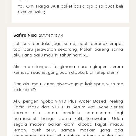
Yoi, Om. Harga SK-II paket basic aja bisa buat beli
tiket ke Bali. :(
Safira Nisa
21/1/16 7:45 AM
Lah kak, bundaku juga sama, udah beranak empat
tapi baru jerawatan sekarang. Malah bareng sama
aku yang baru mau 19 tahun nanti.xD
Aku mau tanya sih, gimana cara nyimpen serum
kemasan sachet yang udah dibuka biar tetep steril?
Dan aku mau ikutan giveawaynya kak Aprie, wish me
luck kak xD
Aku pengen nyobain V10 Plus Water Based Peeling
Facial Mask dan V10 Plus Serum Anti Acne Series
karena aku sama bundaku sama-sama lagi
bermasalah banget sama kulit, jerawatan. Udah
segala macem bahan alami dicoba kayak madu,
lemon, putih telur, sampe masker yang ada
kandungan tea tree oil, udah rajin bersiin muka tiap