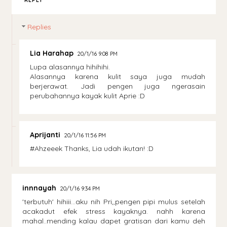
REPLY
Replies
Lia Harahap
20/1/16 9:08 PM
Lupa alasannya hihihihi.
Alasannya karena kulit saya juga mudah
berjerawat. Jadi pengen juga ngerasain
perubahannya kayak kulit Aprie :D
Aprijanti
20/1/16 11:56 PM
#Ahzeeek Thanks, Lia udah ikutan! :D
innnayah
20/1/16 9:34 PM
'terbutuh' hihiii...aku nih Pri,,pengen pipi mulus setelah
acakadut efek stress kayaknya. nahh karena
mahal..mending kalau dapet gratisan dari kamu deh