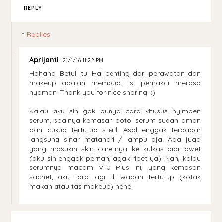
REPLY
Replies
Aprijanti
21/1/16 11:22 PM
Hahaha. Betul itu! Hal penting dari perawatan dan
makeup adalah membuat si pemakai merasa
nyaman. Thank you for nice sharing. :)
Kalau aku sih gak punya cara khusus nyimpen
serum, soalnya kemasan botol serum sudah aman
dan cukup tertutup steril. Asal enggak terpapar
langsung sinar matahari / lampu aja. Ada juga
yang masukin skin care-nya ke kulkas biar awet
(aku sih enggak pernah, agak ribet ya). Nah, kalau
serumnya macam V10 Plus ini, yang kemasan
sachet, aku taro lagi di wadah tertutup (kotak
makan atau tas makeup) hehe.