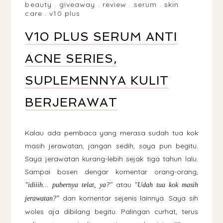
beauty
.
giveaway
.
review
.
serum
.
skin
care
.
v10 plus
V10 PLUS SERUM ANTI
ACNE SERIES,
SUPLEMENNYA KULIT
BERJERAWAT
Kalau ada pembaca yang merasa sudah tua kok
masih jerawatan, jangan sedih, saya pun begitu.
Saya jerawatan kurang-lebih sejak tiga tahun lalu.
Sampai bosen dengar komentar orang-orang,
atau
"idiiih... pubernya telat, ya?"
"Udah tua kok masih
dan komentar sejenis lainnya. Saya sih
jerawatan?"
woles aja dibilang begitu. Palingan curhat, terus