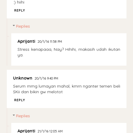
:) hiihi
REPLY
Replies
Aprijanti
20/1/16 11:58 PM
Stress kenapaaa, Nay? Hihihi, makasih udah ikutan
ya.
Unknown
20/1/16 9:40 PM
Serum mmg lumayan mahal, kmrn nganter temen beli
SKii dan bikin gw melotot
REPLY
Replies
Aprijanti
21/1/16 12:05 AM