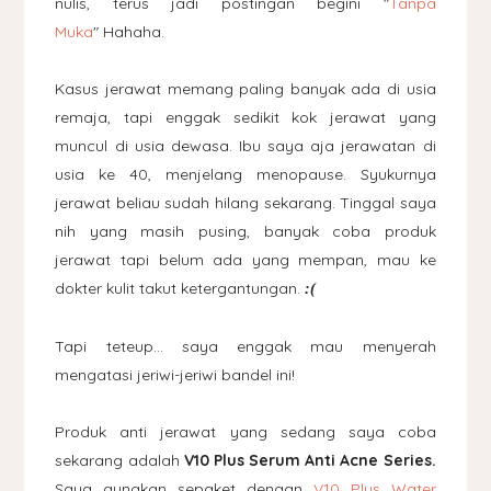
nulis, terus jadi postingan begini "
Tanpa
Muka
" Hahaha.
Kasus jerawat memang paling banyak ada di usia
remaja, tapi enggak sedikit kok jerawat yang
muncul di usia dewasa. Ibu saya aja jerawatan di
usia ke 40, menjelang menopause. Syukurnya
jerawat beliau sudah hilang sekarang. Tinggal saya
nih yang masih pusing, banyak coba produk
jerawat tapi belum ada yang mempan, mau ke
dokter kulit takut ketergantungan.
:(
Tapi teteup... saya enggak mau menyerah
mengatasi jeriwi-jeriwi bandel ini!
Produk anti jerawat yang sedang saya coba
sekarang adalah
V10 Plus Serum Anti Acne Series.
Saya gunakan sepaket dengan
V10 Plus Water