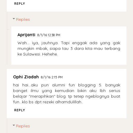
REPLY
Replies
Aprijanti
8/1/16 12:38 PM
Wah... iya, jauhnya. Tapi enggak ada yang gak
mungkin mbak, siapa tau 3 dara kita mau terbang
ke Sulawesi. Hehehe.
Ophi Ziadah
8/1/16 2:15 PM
hai hai...aku pun alumni fun blogging 5. banyak
banget ilmu yang kemudian bikin aku lbh serius
belajar "merapihkan" blog. tp tetep ngeblognya buat
fun...klo bs dpt rezeki alhamdulillah..
REPLY
Replies