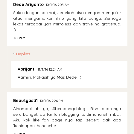
Dede Ariyanto
10/1/16 9:05 AM
Suka dengan kalimat, sedekah bisa dengan mengajar
atau mengamalkan ilmu yang kita punya. Semoga
lekas tercapai yah mirroless dan traveling gratisnya.
:)
REPLY
Replies
Aprijanti
11/1/16 12:24 AM
Aamiin. Makasih ya Mas Dede. :)
Beautyasti1
10/1/16 9:26 PM
Alhamdulillah ya, #berkahngeblog.. Btw acaranya
seru banget, daftar fun blogging itu dimana sih mba..
Aku kok like fan page nya tapi seperti gak ada
'kehidupan' hehehehe
REPLY