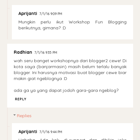
Aprijanti
7/1/16 9:09 PM
Mungkin perlu ikut Workshop Fun Blogging
berikutnya, gimana? :D
Radhian
7/1/16 9:35 PM
wah seru banget workshopnya dari blogger2 cewe! Di
kota saya (banjarmasin) masih belum terlalu banyak
blogger. Ini harusnya motivasi buat blogger cewe biar
makin giat ngeblognya :D
ada ga ya yang dapat jodoh gara-gara ngeblog?
REPLY
Replies
Aprijanti
7/1/16 9:44 PM