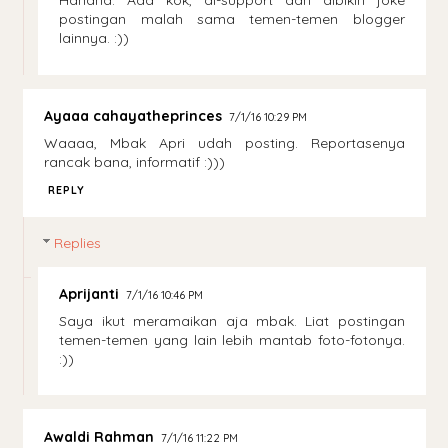
Hahaha. Ada kok, di-support dan dibikin joke
postingan malah sama temen-temen blogger
lainnya. :))
Ayaaa cahayatheprinces
7/1/16 10:29 PM
Waaaa, Mbak Apri udah posting. Reportasenya
rancak bana, informatif :)))
REPLY
Replies
Aprijanti
7/1/16 10:46 PM
Saya ikut meramaikan aja mbak. Liat postingan
temen-temen yang lain lebih mantab foto-fotonya.
:))
Awaldi Rahman
7/1/16 11:22 PM