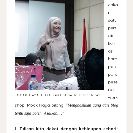
caka
n
satu
pers
atu
kert
as
hara
pan
para
pese
rta
MBAK HAYA ALIYA ZAKI SEDANG PRESENTASI
work
shop, Mbak Haya bilang,
"Menghasilkan uang dari blog
tentu saja boleh. Asalkan...,"
1. Tulisan kita dekat dengan kehidupan sehari-