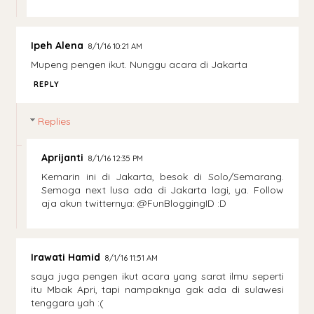
Ipeh Alena
8/1/16 10:21 AM
Mupeng pengen ikut. Nunggu acara di Jakarta
REPLY
Replies
Aprijanti
8/1/16 12:35 PM
Kemarin ini di Jakarta, besok di Solo/Semarang.
Semoga next lusa ada di Jakarta lagi, ya. Follow
aja akun twitternya: @FunBloggingID :D
Irawati Hamid
8/1/16 11:51 AM
saya juga pengen ikut acara yang sarat ilmu seperti
itu Mbak Apri, tapi nampaknya gak ada di sulawesi
tenggara yah :(