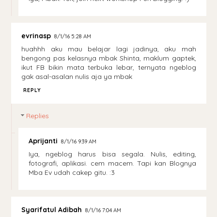
evrinasp
8/1/16 5:28 AM
huahhh aku mau belajar lagi jadinya, aku mah
bengong pas kelasnya mbak Shinta, maklum gaptek,
ikut FB bikin mata terbuka lebar, ternyata ngeblog
gak asal-asalan nulis aja ya mbak
REPLY
Replies
Aprijanti
8/1/16 9:39 AM
Iya, ngeblog harus bisa segala. Nulis, editing,
fotografi, aplikasi. cem macem. Tapi kan Blognya
Mba Ev udah cakep gitu. :3
Syarifatul Adibah
8/1/16 7:04 AM