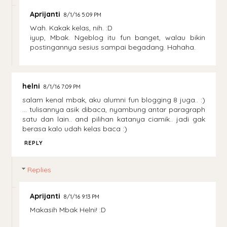
Aprijanti
8/1/16 5:09 PM
Wah. Kakak kelas, nih. :D
iyup, Mbak. Ngeblog itu fun banget, walau bikin
postingannya sesius sampai begadang. Hahaha.
helni
8/1/16 7:09 PM
salam kenal mbak, aku alumni fun blogging 8 juga.. :)
... tulisannya asik dibaca, nyambung antar paragraph
satu dan lain.. and pilihan katanya ciamik.. jadi gak
berasa kalo udah kelas baca :)
REPLY
Replies
Aprijanti
8/1/16 9:13 PM
Makasih Mbak Helni! :D