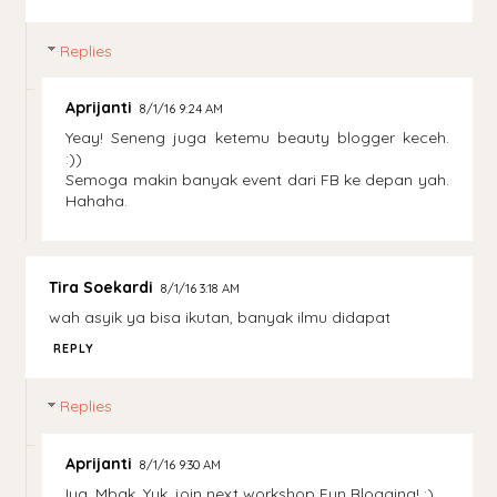
Replies
Aprijanti
8/1/16 9:24 AM
Yeay! Seneng juga ketemu beauty blogger keceh.
:))
Semoga makin banyak event dari FB ke depan yah.
Hahaha.
Tira Soekardi
8/1/16 3:18 AM
wah asyik ya bisa ikutan, banyak ilmu didapat
REPLY
Replies
Aprijanti
8/1/16 9:30 AM
Iya, Mbak. Yuk, join next workshop Fun Blogging! :)