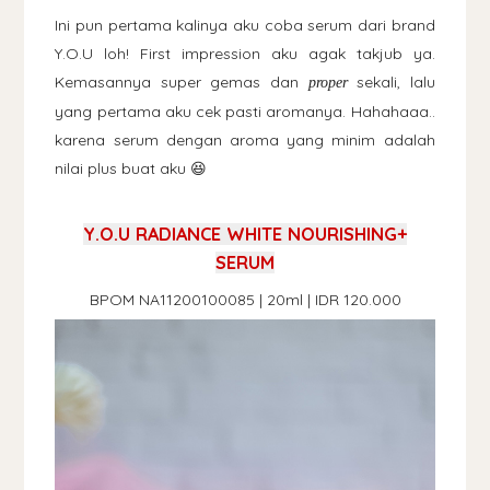
Ini pun pertama kalinya aku coba serum dari brand
Y.O.U loh! First impression aku agak takjub ya.
Kemasannya super gemas dan
sekali, lalu
proper
yang pertama aku cek pasti aromanya. Hahahaaa..
karena serum dengan aroma yang minim adalah
nilai plus buat aku 😆
Y.O.U RADIANCE WHITE NOURISHING+
SERUM
BPOM NA11200100085 | 20ml | IDR 120.000