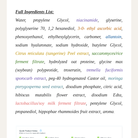
Full Ingredients List:
Water, propylene Glycol,
niacinamide
, glyserine,
polyglyserine 70, 1,2 hexanediol,
3-0- ethyl ascorbic acid
,
phenoxyethanol, ethylhexylglycerin, carbomer,
allantoin
,
sodium hyaluronate, sodium hydroxide, butylene Glycol,
Citrus reticulata (tangerine) Peel extract
,
saccaromyces/rice
ferment filtrate
, hydrolyzed oat proteine, glycine max
(soybean) polypeotide, troxerutin,
tremella fuciformis
sporocarb extract
, peg-40 hydrogenated Castor oil,
moringa
pterygosperma seed extract
, disodium phosphate, citric acid,
hibiscus mutabilis flower extract, disodium Edta,
lactobacillus/soy milk ferment filtrate
, pentylene Glycol,
propanediol, hippophae rhammoides fruit extract, aroma.