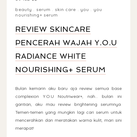
beauty
.
serum
.
skin care
.
you
.
you
nourishing+ serum
REVIEW SKINCARE
PENCERAH WAJAH Y.O.U
RADIANCE WHITE
NOURISHING+ SERUM
Bulan kemarin aku baru aja review semua base
complexion Y.O.U Noutriwear+, nah... bulan ini
gantian, aku mau review brightening serumnya.
Temen-temen yang mungkin lagi cari serum untuk
mencerahkan dan meratakan warna kulit, mari sini
merapat!