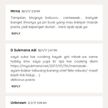
Mirna
30/1/17 2:13 PM
Tampilan, blognya baluuuu... canteeeek.... banyak
banget ilmunya ya pri buat yang mau belajar masak
pasta, jadi kepengen ikutan... nanti ajak-ajak ya
REPLY
D Sukmana Adi
30/1/17 2:47 PM
saya suka live cooking kayak gini mbak..we same
hobby btw saya juga br aja live cooking disini
https://mysukmana.net/2017/01/30/memasak-
ayam-bakar-taliwang-bareng-chef-felix-ridwan/ maaf
kasih link hidup... :)
delicious pasta
REPLY
Unknown
3/2/17 5:09 AM