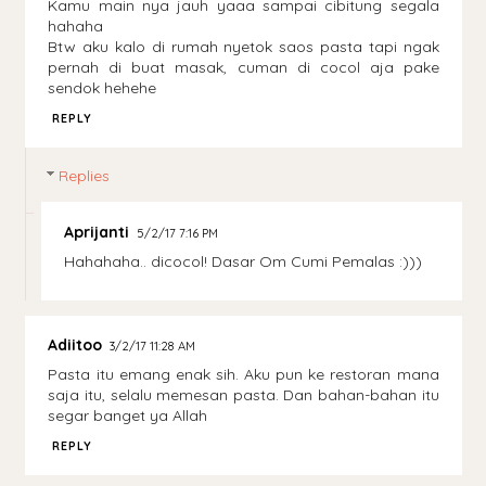
Kamu main nya jauh yaaa sampai cibitung segala
hahaha
Btw aku kalo di rumah nyetok saos pasta tapi ngak
pernah di buat masak, cuman di cocol aja pake
sendok hehehe
REPLY
Replies
Aprijanti
5/2/17 7:16 PM
Hahahaha.. dicocol! Dasar Om Cumi Pemalas :)))
Adiitoo
3/2/17 11:28 AM
Pasta itu emang enak sih. Aku pun ke restoran mana
saja itu, selalu memesan pasta. Dan bahan-bahan itu
segar banget ya Allah
REPLY