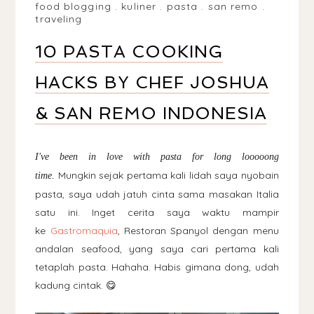
food blogging
.
kuliner
.
pasta
.
san remo
.
traveling
10 PASTA COOKING
HACKS BY CHEF JOSHUA
& SAN REMO INDONESIA
I've been in love with pasta for long looooong
Mungkin sejak pertama kali lidah saya nyobain
time.
pasta, saya udah jatuh cinta sama masakan Italia
satu ini. Inget cerita saya waktu mampir
ke
Gastromaquia
, Restoran Spanyol dengan menu
andalan seafood, yang saya cari pertama kali
tetaplah pasta. Hahaha. Habis gimana dong, udah
kadung cintak. 😋