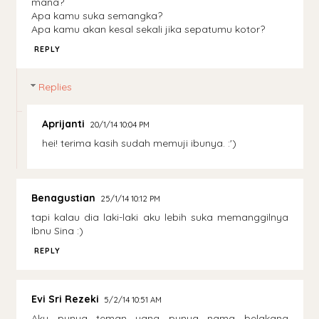
mana?
Apa kamu suka semangka?
Apa kamu akan kesal sekali jika sepatumu kotor?
REPLY
Replies
Aprijanti
20/1/14 10:04 PM
hei! terima kasih sudah memuji ibunya. :')
Benagustian
25/1/14 10:12 PM
tapi kalau dia laki-laki aku lebih suka memanggilnya
Ibnu Sina :)
REPLY
Evi Sri Rezeki
5/2/14 10:51 AM
Aku punya teman yang punya nama belakang