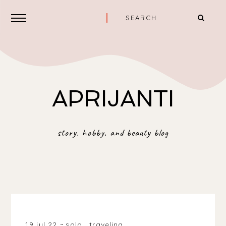
APRIJANTI
story, hobby, and beauty blog
CENTRAL JAVA, INDONESIA
19 jul 22
solo
.
traveling