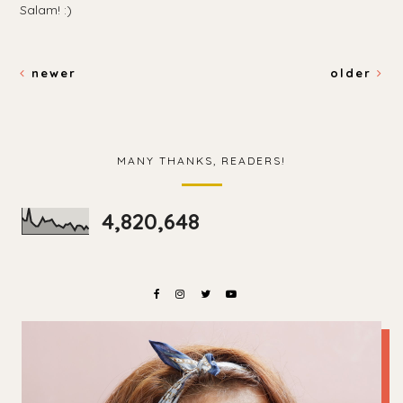
Salam! :)
newer
older
MANY THANKS, READERS!
4,820,648