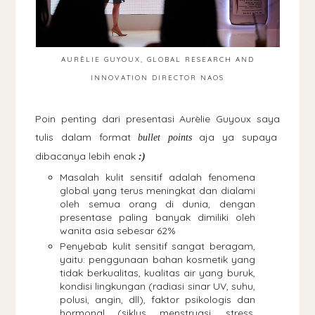
AURÈLIE GUYOUX, GLOBAL RESEARCH AND
INNOVATION DIRECTOR NAOS
Poin penting dari presentasi
Aurèlie Guyoux saya
tulis dalam format
aja ya supaya
bullet points
dibacanya lebih enak
:)
Masalah kulit sensitif adalah fenomena
global yang terus meningkat dan dialami
oleh semua orang di dunia, dengan
presentase paling banyak dimiliki oleh
wanita asia sebesar 62%
Penyebab kulit sensitif sangat beragam,
yaitu: penggunaan bahan kosmetik yang
tidak berkualitas, kualitas air yang buruk,
kondisi lingkungan (radiasi sinar UV, suhu,
polusi, angin, dll), faktor psikologis dan
hormonal (siklus menstruasi, stress,