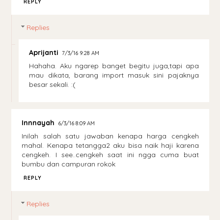
REPLY
Replies
Aprijanti
7/3/16 9:28 AM
Hahaha. Aku ngarep banget begitu juga,tapi apa
mau dikata, barang import masuk sini pajaknya
besar sekali. :(
Innnayah
6/3/16 8:09 AM
Inilah salah satu jawaban kenapa harga cengkeh
mahal. Kenapa tetangga2 aku bisa naik haji karena
cengkeh. I see..cengkeh saat ini ngga cuma buat
bumbu dan campuran rokok
REPLY
Replies