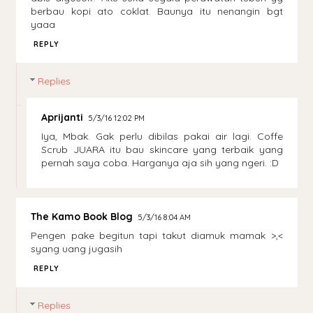
berbau kopi ato coklat. Baunya itu nenangin bgt
yaaa
REPLY
Replies
Aprijanti
5/3/16 12:02 PM
Iya, Mbak. Gak perlu dibilas pakai air lagi. Coffe
Scrub JUARA itu bau skincare yang terbaik yang
pernah saya coba. Harganya aja sih yang ngeri. :D
The Kamo Book Blog
5/3/16 8:04 AM
Pengen pake begitun tapi takut diamuk mamak >,<
syang uang jugasih
REPLY
Replies