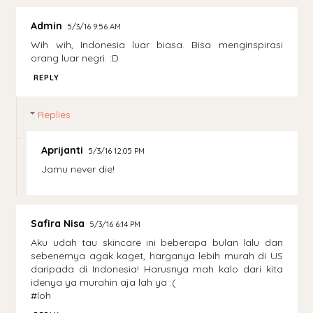
Admin
5/3/16 9:56 AM
Wih wih, Indonesia luar biasa. Bisa menginspirasi
orang luar negri. :D
REPLY
Replies
Aprijanti
5/3/16 12:05 PM
Jamu never die!
Safira Nisa
5/3/16 6:14 PM
Aku udah tau skincare ini beberapa bulan lalu dan
sebenernya agak kaget, harganya lebih murah di US
daripada di Indonesia! Harusnya mah kalo dari kita
idenya ya murahin aja lah ya :(
#loh