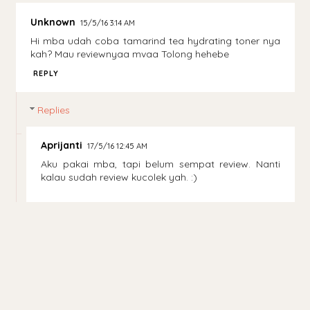
Unknown
15/5/16 3:14 AM
Hi mba udah coba tamarind tea hydrating toner nya
kah? Mau reviewnyaa mvaa Tolong hehebe
REPLY
Replies
Aprijanti
17/5/16 12:45 AM
Aku pakai mba, tapi belum sempat review. Nanti
kalau sudah review kucolek yah. :)