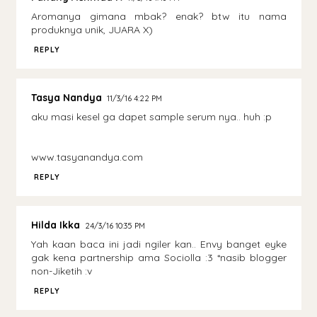
Aromanya gimana mbak? enak? btw itu nama
produknya unik, JUARA X)
REPLY
Tasya Nandya
11/3/16 4:22 PM
aku masi kesel ga dapet sample serum nya.. huh :p
www.tasyanandya.com
REPLY
Hilda Ikka
24/3/16 10:35 PM
Yah kaan baca ini jadi ngiler kan.. Envy banget eyke
gak kena partnership ama Sociolla :3 *nasib blogger
non-Jiketih :v
REPLY