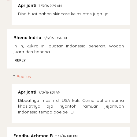
Aprijanti
7/3/16 9:29 AM
Bisa buat bahan skincare kelas atas juga ya.
Rhena Indria
6/3/16 10:34 PM
Ih ih, kukira ini buatan Indonesia beneran. Woaah
juara deh hahaha
REPLY
Replies
Aprijanti
7/3/16 9:31 AM
Dibuatnya masih di USA kak. Cuma bahan sama
khasiatnya aja nyontoh ramuan jejamuan
Indonesia tempo doeloe. :D
Fandhy Achmad R
11/3/16 1:48 PM