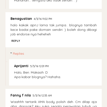
Hahahah... ternyata aku tidak sendiri. :")
Benagustian
4/3/16 11:02 PM
halo kakak apriJ lama tak jumpa.. blognya tambah
kece badai pake domain sendiri :) boleh dong dibagi
job endorse nya heheheh
REPLY
Replies
Aprijanti
5/3/16 12:01 PM
Halo, Ben. Makasih :D
Apa kabar blognya? Hahaha.
Fanny f nila
5/3/16 12:35 AM
Waahhh tertarik AMA body polish deh. Cm dilap aja
abis digosok? Aku suka segala perawatan tubuh yg