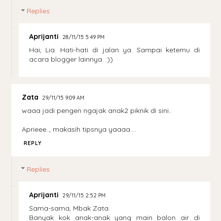
Replies
Aprijanti
28/11/15 5:49 PM
Hai, Lia. Hati-hati di jalan ya. Sampai ketemu di
acara blogger lainnya. :))
Zata
29/11/15 9:09 AM
waaa jadi pengen ngajak anak2 piknik di sini..
Aprieee.., makasih tipsnya yaaaa....
REPLY
Replies
Aprijanti
29/11/15 2:52 PM
Sama-sama, Mbak Zata.
Banyak kok anak-anak yang main balon air di