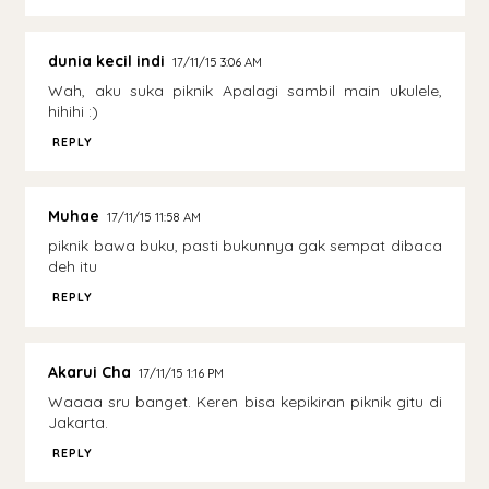
dunia kecil indi
17/11/15 3:06 AM
Wah, aku suka piknik Apalagi sambil main ukulele,
hihihi :)
REPLY
Muhae
17/11/15 11:58 AM
piknik bawa buku, pasti bukunnya gak sempat dibaca
deh itu
REPLY
Akarui Cha
17/11/15 1:16 PM
Waaaa sru banget. Keren bisa kepikiran piknik gitu di
Jakarta.
REPLY