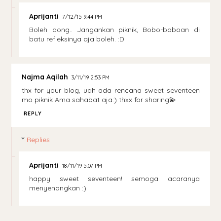
Aprijanti
7/12/15 9:44 PM
Boleh dong.. Jangankan piknik, Bobo-boboan di
batu refleksinya aja boleh. :D
Najma Aqilah
3/11/19 2:53 PM
thx for your blog, udh ada rencana sweet seventeen
mo piknik Ama sahabat aja:) thxx for sharing💫
REPLY
Replies
Aprijanti
18/11/19 5:07 PM
happy sweet seventeen! semoga acaranya
menyenangkan :)