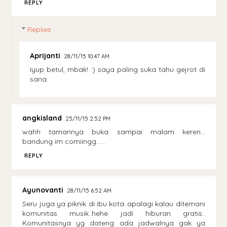
REPLY
Replies
Aprijanti
28/11/15 10:47 AM
Iyup betul, mbak! :) saya paling suka tahu gejrot di
sana.
angkisland
25/11/15 2:52 PM
wahh tamannya buka sampai malam keren...
bandung im comiingg......
REPLY
Ayunovanti
28/11/15 6:52 AM
Seru juga ya piknik di ibu kota..apalagi kalau ditemani
komunitas musik..hehe jadi hiburan gratis..
Komunitasnya yg dateng ada jadwalnya gak ya