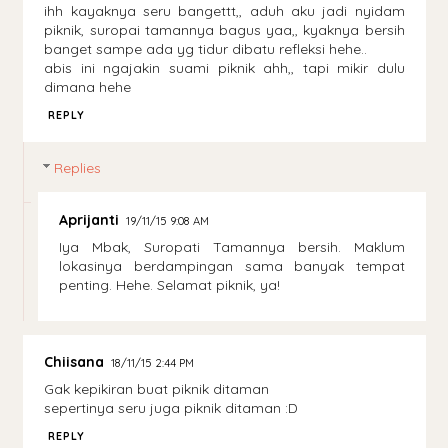
ihh kayaknya seru bangettt,, aduh aku jadi nyidam
piknik, suropai tamannya bagus yaa,, kyaknya bersih
banget sampe ada yg tidur dibatu refleksi hehe..
abis ini ngajakin suami piknik ahh,, tapi mikir dulu
dimana hehe
REPLY
Replies
Aprijanti
19/11/15 9:08 AM
Iya Mbak, Suropati Tamannya bersih. Maklum
lokasinya berdampingan sama banyak tempat
penting. Hehe. Selamat piknik, ya!
Chiisana
18/11/15 2:44 PM
Gak kepikiran buat piknik ditaman
sepertinya seru juga piknik ditaman :D
REPLY