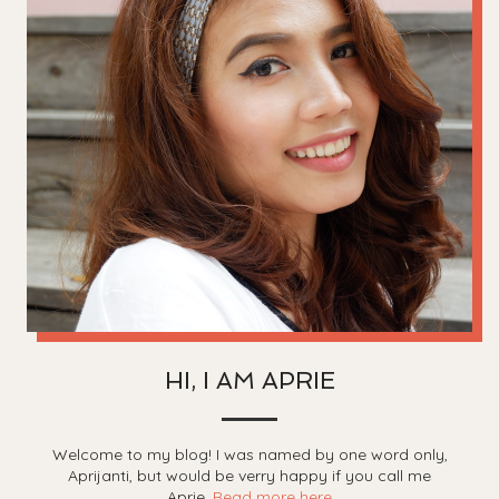
HI, I AM APRIE
Welcome to my blog! I was named by one word only,
Aprijanti, but would be verry happy if you call me
Aprie.
Read more here