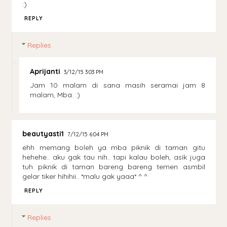
:)
REPLY
Replies
Aprijanti
3/12/15 3:03 PM
Jam 10 malam di sana masih seramai jam 8
malam, Mba. :)
beautyasti1
7/12/15 6:04 PM
ehh memang boleh ya mba piknik di taman gitu
hehehe.. aku gak tau nih.. tapi kalau boleh, asik juga
tuh piknik di taman bareng bareng temen asmbil
gelar tiker hihihii.. *malu gak yaaa* ^ ^
REPLY
Replies