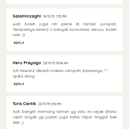
Salaminzaghi
19/11/15 7:35 PM
wah boleh juga nih piknik di taman suropati.
Tempatnya keren2 n banyak komunitas seruuu. boleh
nihh :D
REPLY
Heru Prayogo
23/11/15 10:34 AM
tuh hewan2 dikasih makan sampah, kasiannya, *.*
ajak2 dong
REPLY
Turis Cantik
23/11/15 3:10 PM
Asik banget memang taman yg satu ini sejak ditata
rapih bnyak yg jualan juga kalau lapar tinggal beli
deh ;)