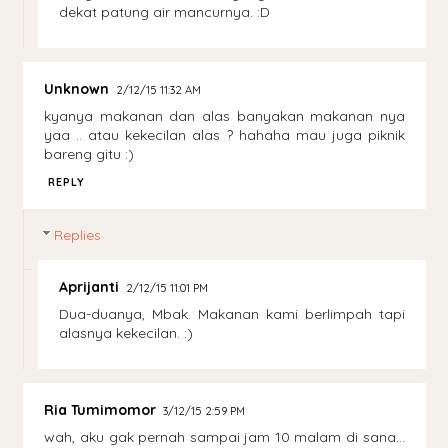
dekat patung air mancurnya. :D
Unknown
2/12/15 11:32 AM
kyanya makanan dan alas banyakan makanan nya
yaa .. atau kekecilan alas ? hahaha mau juga piknik
bareng gitu :)
REPLY
Replies
Aprijanti
2/12/15 11:01 PM
Dua-duanya, Mbak. Makanan kami berlimpah tapi
alasnya kekecilan. :)
Ria Tumimomor
3/12/15 2:59 PM
wah, aku gak pernah sampai jam 10 malam di sana...