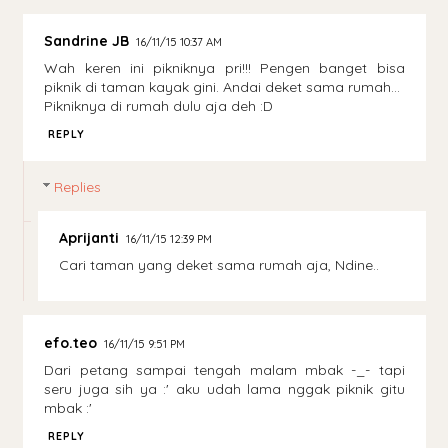
Sandrine JB
16/11/15 10:37 AM
Wah keren ini pikniknya pri!!! Pengen banget bisa
piknik di taman kayak gini. Andai deket sama rumah...
Pikniknya di rumah dulu aja deh :D
REPLY
Replies
Aprijanti
16/11/15 12:39 PM
Cari taman yang deket sama rumah aja, Ndine..
efo.teo
16/11/15 9:51 PM
Dari petang sampai tengah malam mbak -_- tapi
seru juga sih ya :' aku udah lama nggak piknik gitu
mbak :'
REPLY