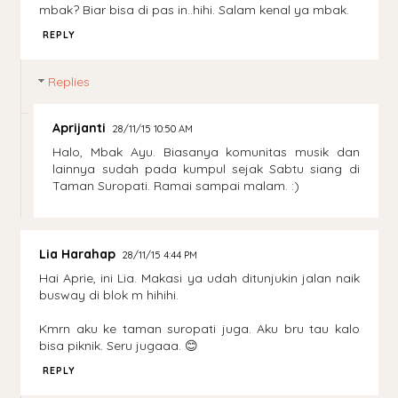
mbak? Biar bisa di pas in..hihi. Salam kenal ya mbak.
REPLY
Replies
Aprijanti
28/11/15 10:50 AM
Halo, Mbak Ayu. Biasanya komunitas musik dan
lainnya sudah pada kumpul sejak Sabtu siang di
Taman Suropati. Ramai sampai malam. :)
Lia Harahap
28/11/15 4:44 PM
Hai Aprie, ini Lia. Makasi ya udah ditunjukin jalan naik
busway di blok m hihihi.
Kmrn aku ke taman suropati juga. Aku bru tau kalo
bisa piknik. Seru jugaaa. 😊
REPLY