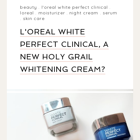
beauty
.
l'oreal white perfect clinical
.
loreal
.
moisturizer
.
night cream
.
serum
.
skin care
L'OREAL WHITE
PERFECT CLINICAL, A
NEW HOLY GRAIL
WHITENING CREAM?