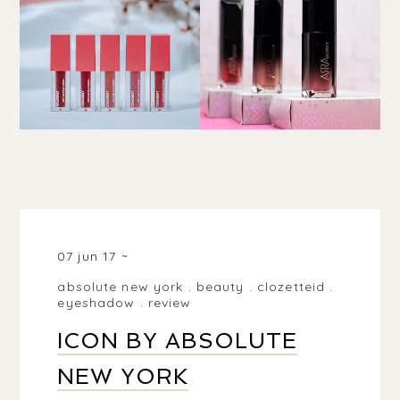
07 jun 17
absolute new york
.
beauty
.
clozetteid
.
eyeshadow
.
review
ICON BY ABSOLUTE
NEW YORK